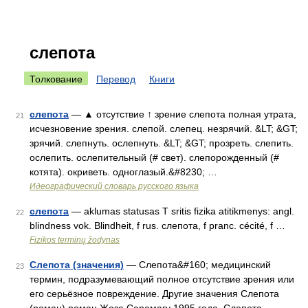
слепота
Толкование
Перевод
Книги
слепота
— ▲ отсутствие ↑ зрение слепота полная утрата,
21
исчезновение зрения. слепой. слепец. незрячий. &LT; &GT;
зрячий. слепнуть. ослепнуть. &LT; &GT; прозреть. слепить.
ослепить. ослепительный (# свет). слепорожденный (#
котята). окриветь. одноглазый.&#8230; …
Идеографический словарь русского языка
слепота
— aklumas statusas T sritis fizika atitikmenys: angl.
22
blindness vok. Blindheit, f rus. слепота, f pranc. cécité, f …
Fizikos terminų žodynas
Слепота (значения)
— Слепота&#160; медицинский
23
термин, подразумевающий полное отсутствие зрения или
его серьёзное повреждение. Другие значения Слепота