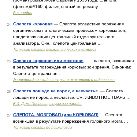
(роман) роман Жозе Сарамагу 1995 года. Слепота
(фильм)&#160; фильм, снятый по роману …
Википедия
Слепота корковая
— Слепота вследствие поражения
24
органическим патологическим процессом корковых зон,
представляющих центральный отдел зрительного
анализатора. Син.: слепота центральная …
Толковый словарь психиатрических терминов
Слепота корковая или мозговая
— – слепота, возникшая
25
в результате повреждения корковых зон зрения. Синоним:
Слепота центральная …
Энциклопедический словарь по психологии и педагогике
Слепота лошади не порок, а несчастье.
— Слепота
26
лошади не порок, а несчастье. См. ЖИВОТНОЕ ТВАРЬ …
В.И. Даль. Пословицы русского народа
СЛЕПОТА, МОЗГОВАЯ (или КОРКОВАЯ)
— Слепота,
27
возникшая в результате повреждения головного мозга …
Толковый словарь по психологии