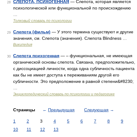
СЛЕПОТА, ПСИХОГЕННАЯ
— Слепота, которая является
28
психологической или функциональной по происхождению
…
Толковый словарь по психологии
Слепота (фильм)
— У этого термина существуют и другие
29
значения, см. Слепота (значения). Слепота Blindness …
Википедия
Слепота психогенная
— – функциональная, не имеющая
30
органической основы слепота. Связана, предположительно,
с диссоциацией личности, когда одна субличность пациента
как бы не имеет доступа к переживаниям другой его
субличности. Это предположение в равной степени&#8230;
…
Энциклопедический словарь по психологии и педагогике
Страницы
←
Предыдущая
Следующая
→
1
2
3
4
5
6
7
8
9
10
11
12
13